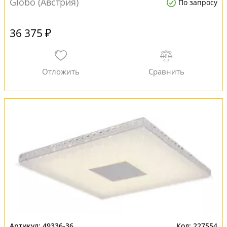
Globo (Австрия)
По запросу
36 375 ₽
49336-36
227554