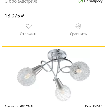
Globo (Австрия)
По запросу
18 075 ₽
63179-3
84064