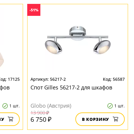
-51%
17125
56217-2
56587
афов
Спот Gilles 56217-2 для шкафов
Globo (Австрия)
1 шт.
1 шт.
13 900 ₽
6 750 ₽
НУ
В КОРЗИНУ