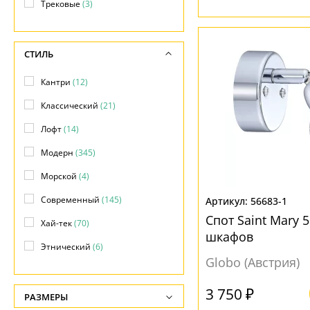
Трековые
(3)
СТИЛЬ
Кантри
(12)
Классический
(21)
Лофт
(14)
Модерн
(345)
Морской
(4)
Современный
(145)
56683-1
Спот Saint Mary 
Хай-тек
(70)
шкафов
Этнический
(6)
Globo (Австрия)
3 750 ₽
РАЗМЕРЫ