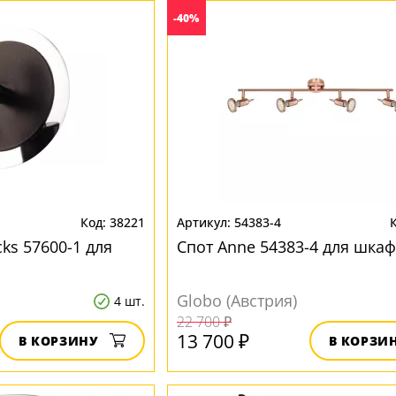
-40%
38221
54383-4
ks 57600-1 для
Спот Anne 54383-4 для шка
Globo (Австрия)
4 шт.
22 700 ₽
13 700 ₽
В КОРЗИНУ
В КОРЗИ