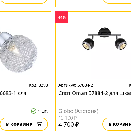
-64%
8298
57884-2
56683-1 для
Спот Oman 57884-2 для шка
Globo (Австрия)
1 шт.
13 100 ₽
4 700 ₽
В КОРЗИНУ
В КОРЗИ