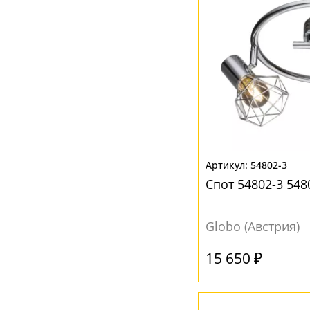
Бронза
(4)
Желтый
(14)
Зеленый
(1)
Золотой
(2)
Коричневый
(8)
Красный
(8)
Матовый
(1)
54802-3
Медь
(6)
Спот 54802-3 548
Никель
(8)
Оранжевый
(4)
Globo (Австрия)
Прозрачный
(96)
15 650 ₽
Серый
(44)
Хром
(15)