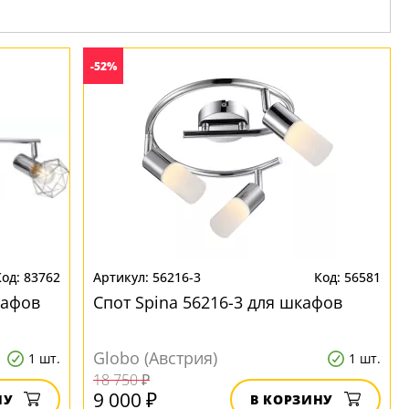
-52%
83762
56216-3
56581
кафов
Спот Spina 56216-3 для шкафов
Globo (Австрия)
1 шт.
1 шт.
18 750 ₽
9 000 ₽
НУ
В КОРЗИНУ