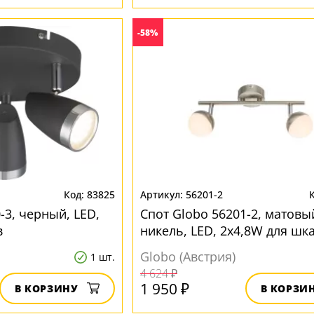
-58%
83825
56201-2
-3, черный, LED,
Спот Globo 56201-2, матовы
в
никель, LED, 2x4,8W для шк
Globo (Австрия)
1 шт.
4 624 ₽
1 950 ₽
В КОРЗИНУ
В КОРЗИ