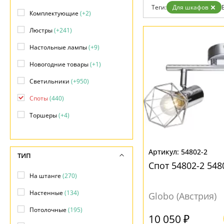
Возврат
Современный
Теги:
Для шкафов
Отзывы
Комплектующие
(+2)
Флористика
Установка
Хай тек
Люстры
(+241)
Дизайнерам
Бренды
Настольные лампы
(+9)
Контакты
Новогодние товары
(+1)
Светильники
(+950)
Споты
(440)
Торшеры
(+4)
Точечные светильники
(+17)
Уличные светильники
(+1)
54802-2
ТИП
Спот 54802-2 548
На штанге
(270)
Настенные
(134)
Globo (Австрия)
Потолочные
(195)
10 050 ₽