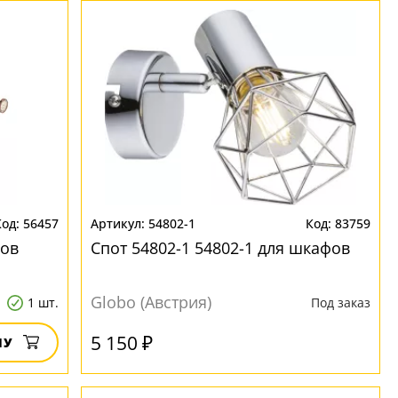
56457
54802-1
83759
фов
Спот 54802-1 54802-1 для шкафов
Globo (Австрия)
1 шт.
Под заказ
5 150 ₽
НУ