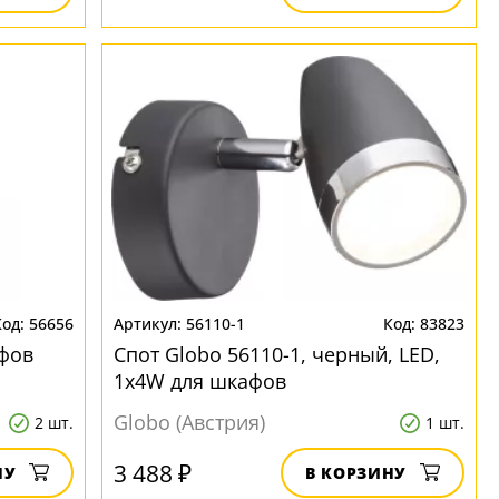
56656
56110-1
83823
фов
Спот Globo 56110-1, черный, LED,
1x4W для шкафов
Globo (Австрия)
2 шт.
1 шт.
3 488 ₽
НУ
В КОРЗИНУ