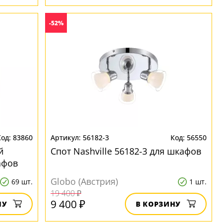
-52%
83860
56182-3
56550
й
Спот Nashville 56182-3 для шкафов
афов
Globo (Австрия)
69 шт.
1 шт.
19 400 ₽
9 400 ₽
НУ
В КОРЗИНУ