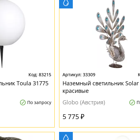
83215
33309
льник Toula 31775
Наземный светильник Solar
красивые
Globo (Австрия)
По запросу
П
5 775 ₽