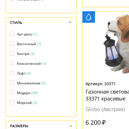
Фасадные
(3)
Фонари
(6)
СТИЛЬ
Арт-деко
(1)
Восточный
(7)
Кантри
(2)
Классический
(3)
Лофт
(4)
Минимализм
(5)
33371
Газонная светова
Модерн
(39)
33371 красивые
Морской
(3)
Globo (Австрия)
Прованс
(3)
6 200 ₽
Современный
(81)
РАЗМЕРЫ