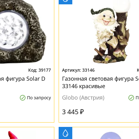
39177
33146
я фигура Solar D
Газонная световая фигура S
33146 красивые
Globo (Австрия)
По запросу
П
3 445 ₽