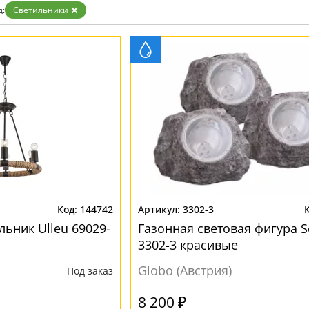
д:
Светильники
144742
3302-3
ьник Ulleu 69029-
Газонная световая фигура S
3302-3 красивые
Globo (Австрия)
Под заказ
8 200 ₽