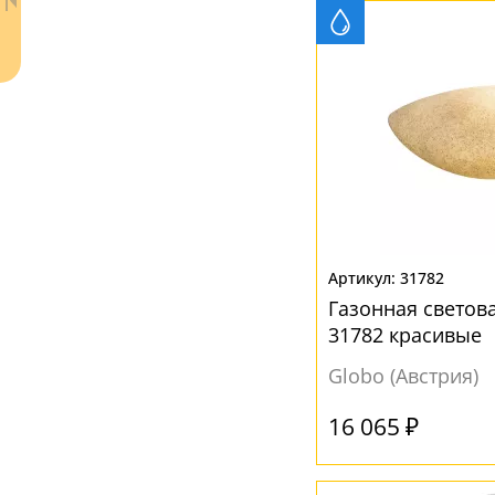
Без плафона
(2)
Металл
(7)
Пластик
(83)
Полимер
(1)
Стекло
(17)
Ткань
(1)
Ваш регион:
Москва
31782
ЦВЕТ ПЛАФОНОВ
+7 (800) 775-63-32
- бесплатно по России
Газонная светова
Бежевый
(4)
+7 (495) 255-03-21
31782 красивые
- бесплатная доставка
Без плафона
(2)
Globo (Австрия)
Белый
(27)
16 065 ₽
Бронза
(1)
Желтый
(2)