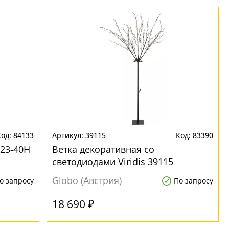
84133
39115
83390
23-40H
Ветка декоративная со
светодиодами Viridis 39115
красивые
Globo (Австрия)
о запросу
По запросу
18 690 ₽