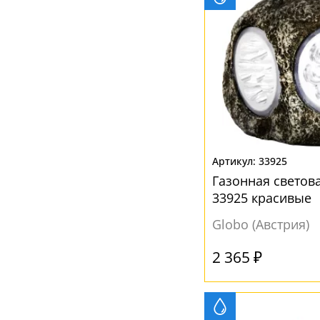
33925
Газонная светова
33925 красивые
Globo (Австрия)
2 365 ₽