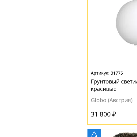
Зеленый
(3)
Золотой
(1)
Коричневый
(4)
Красный
(1)
Никель
(1)
Прозрачный
(29)
Разноцветный
(33)
31775
Розовый
(1)
Грунтовый свети
Салатовый
(1)
красивые
Серый
(15)
Globo (Австрия)
Фиолетовый
(1)
31 800 ₽
Черный
(3)