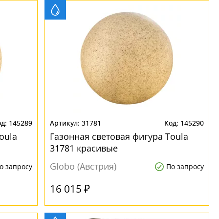
145289
31781
145290
oula
Газонная световая фигура Toula
31781 красивые
Globo (Австрия)
о запросу
По запросу
16 015 ₽