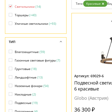
Возврат
Современный
Теги:
Красивые
Ви
Отзывы
Светильники
(14)
Флористика
Установка
Хай тек
Торшеры
(+40)
Дизайнерам
Бренды
Уличные светильники
(+93)
Контакты
ТИП
Влагозащитные
(59)
Газонные световые фигуры
(7)
Грунтовые
(18)
69029-6
Ландшафтные
(13)
Подвесной светил
Наземные фонари
(54)
6 красивые
Накладные
(2)
Globo (Австрия)
Подвесные
(19)
36 300 ₽
Потолочные
(4)