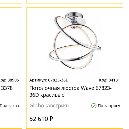
38905
67823-36D
84131
 3378
Потолочная люстра Wave 67823-
36D красивые
Globo (Австрия)
Под заказ
По запросу
52 610 ₽