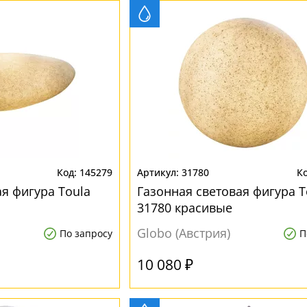
145279
31780
я фигура Toula
Газонная световая фигура T
31780 красивые
Globo (Австрия)
По запросу
П
10 080 ₽