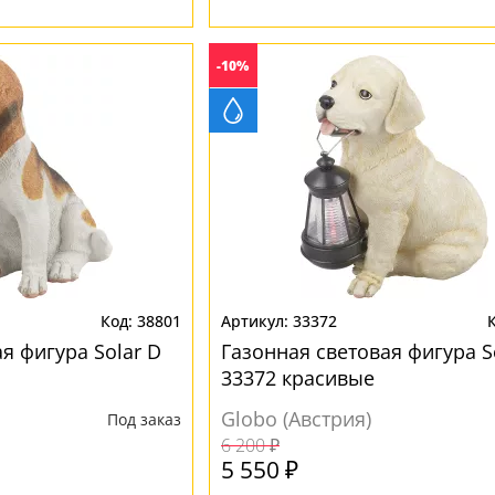
-10%
38801
33372
я фигура Solar D
Газонная световая фигура S
33372 красивые
Globo (Австрия)
Под заказ
6 200 ₽
5 550 ₽