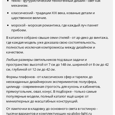
техно - футуристический техногенный дизайн - свет как
механизм.
классический - традиции XIX века, кованые детали и
царственное величие.
морской - морская романтика, где каждый луч пахнет
прибоем.
В каталоге собрано свыше семи стилей - от ар-деко до винтажа,
где каждая модель уже доказала свою состоятельность,
полностью исключая компромиссы между дизайном и
качеством.
Любые размеры светильников под ваши задачи и
пространство: высотой от 7 см до 148 см, шириной от 8 см до 42
см, глубиной от 12 см до 42 см.
Формы плафонов - от классических сфер и тарелок до
неожиданных дизайнерских экспериментов: полусфера,
цилиндр - современная строгость для кухонь и кабинетов,
прямоугольник, овал, конус. В подборке - только самые
популярные модели, полный каталог ещё шире: от
миниатюрных до масштабных конструкций.
От лампочки в кладовку до основного света в гостиную -
тысячи вариантов и комплектующих на globo-light.ru