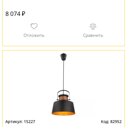
8 074 ₽
15227
82952