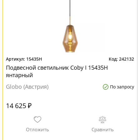
15435H
242132
Подвесной светильник Coby I 15435H
янтарный
Globo (Австрия)
По запросу
14 625 ₽