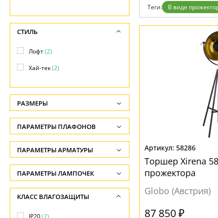
Возврат
Современный
Теги:
В виде прожекто
Отзывы
Флористика
Установка
Хай тек
Дизайнерам
СТИЛЬ
Бренды
Контакты
Лофт
(2)
Хай-тек
(2)
РАЗМЕРЫ
Высота, см
ПАРАМЕТРЫ ПЛАФОНОВ
-
ФОРМА ПЛАФОНА
58286
ПАРАМЕТРЫ АРМАТУРЫ
Ширина, см
Торшер Xirena 58
-
Полушар
(2)
ЦВЕТ АРМАТУРЫ
прожектора
ПАРАМЕТРЫ ЛАМПОЧЕК
Диаметр, см
Количество ламп
Globo (Австрия)
Серый
(1)
ПОВЕРХНОСТЬ
КЛАСС ВЛАГОЗАЩИТЫ
-
-
Черный
(1)
87 850 ₽
Глянцевый
(2)
IP20
(2)