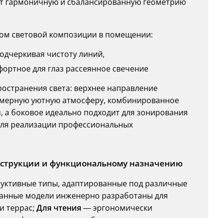
ет гармоничную и сбалансированную геометрию
ором световой композиции в помещении:
подчеркивая чистоту линий,
мфортное для глаз рассеянное свечение
остранения света: верхнее направление
амерную уютную атмосферу, комбинированное
, а боковое идеально подходит для зонирования
 для реализации профессиональных
нструкции и функциональному назначению
уктивные типы, адаптированные под различные
анные модели инженерно разработаны для
 и террас;
Для чтения
— эргономически