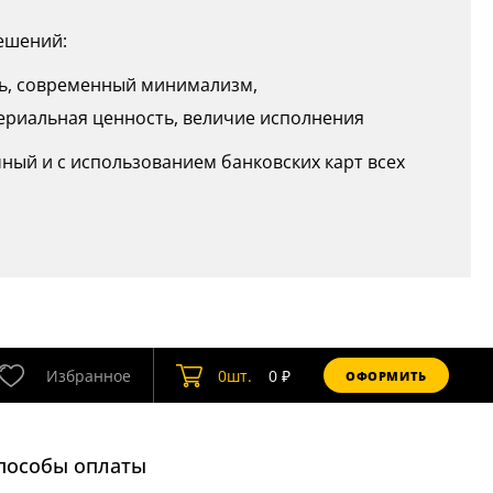
ешений:
сть, современный минимализм,
териальная ценность, величие исполнения
ный и с использованием банковских карт всех
Избранное
0
шт.
0
₽
ОФОРМИТЬ
пособы оплаты