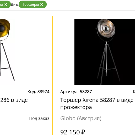
ра
Вид:
Торшеры
83974
58287
286 в виде
Торшер Xirena 58287 в виде
прожектора
Globo (Австрия)
Под заказ
92 150 ₽