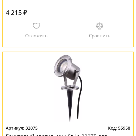
4 215 ₽
32075
55958