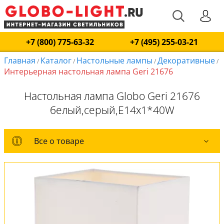
+7 (800) 775-63-32
+7 (495) 255-03-21
Главная
Каталог
Настольные лампы
Декоративные
/
/
/
/
Интерьерная настольная лампа Geri 21676
Настольная лампа Globo Geri 21676
белый,серый,E14x1*40W
Все о товаре
Все о товаре
Комплект лампочек
Вся коллекция