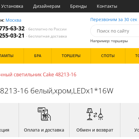
Установка
Дизайнерам
Бренды
Контакты
ы
Перезвоним за 30 сек
он:
Москва
 775-63-32
- бесплатно по России
атегории
 255-03-21
- бесплатная доставка
Например: торшеры
Назначение
Цвет
Особенности
ЛАМПЫ
БРА
ТОРШЕРЫ
СПОТЫ
Т
тиная
Белые
С вентилятором
Бронза
С пультом
инет
Золото
чный светильник Cake 48213-16
е
Прозрачные
Бренд
идор и прихожая
Хром
48213-16 белый,хром,LEDx1*16W
ня
Черные
с
хожая
Дизайн/Форма
льня
Пауки
Плоские
Тарелки
кция
Оплата и доставка
Обмен и возврат
У
Шары