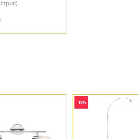
встрия)
Под заказ
₽
-10%