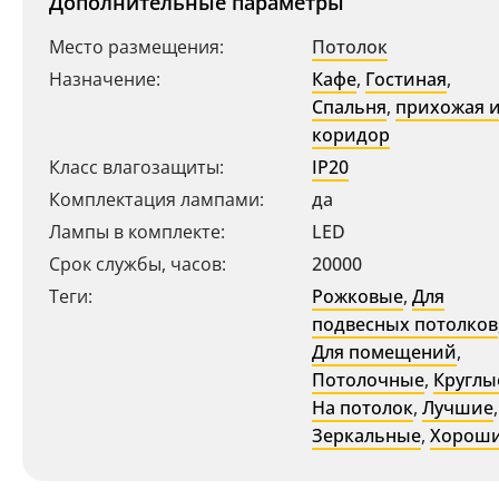
Дополнительные параметры
Место размещения:
Потолок
Назначение:
Кафе
,
Гостиная
,
Спальня
,
прихожая 
коридор
Класс влагозащиты:
IP20
Комплектация лампами:
да
Лампы в комплекте:
LED
Ваш регион:
Москва
Срок службы, часов:
20000
Теги:
Рожковые
,
Для
+7 (800) 775-63-32
- бесплатно по России
подвесных потолков
+7 (495) 255-03-21
- бесплатная доставка
Для помещений
,
Потолочные
,
Круглы
На потолок
,
Лучшие
,
Зеркальные
,
Хорош