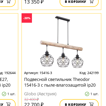
13 350 ₽
НУ
В КОРЗИНУ
-30%
192644
15416-3
242199
E27,
Подвесной светильник Theodor
 ip20
15416-3 с пыле-влагозащитой ip20
Globo (Австрия)
1 шт.
1 шт.
32 400 ₽
22 700 ₽
НУ
В КОРЗИНУ