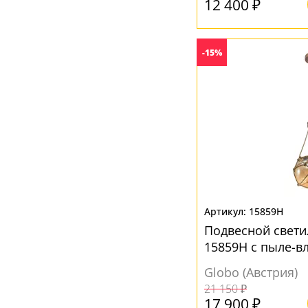
12 400 ₽
Серебро
(1)
Серый
(31)
-15%
Хром
(1)
Цветной
(1)
Черный
(31)
Янтарный
(7)
15859H
Подвесной свети
15859H с пыле-в
Globo (Австрия)
21 150 ₽
17 900 ₽