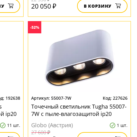
20 050 ₽
НУ
В КОРЗИНУ
-52%
192638
55007-7W
227626
s
Точечный светильник Tugha 55007-
й ip20
7W с пыле-влагозащитой ip20
Globo (Австрия)
11 шт.
1 шт.
27 600 ₽