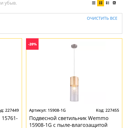
ОЧИСТИТЬ ВСЕ
-20%
227449
15908-1G
227455
 15761-
Подвесной светильник Wemmo
15908-1G с пыле-влагозащитой