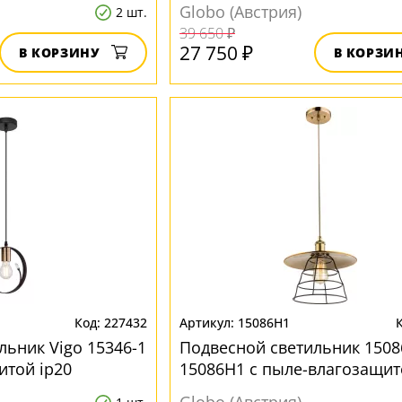
ip20
Globo (Австрия)
2 шт.
39 650 ₽
27 750 ₽
В КОРЗИНУ
В КОРЗИ
227432
15086H1
льник Vigo 15346-1
Подвесной светильник 1508
итой ip20
15086H1 с пыле-влагозащит