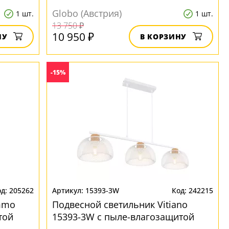
ip20
Globo (Австрия)
1 шт.
1 шт.
13 750 ₽
10 950 ₽
НУ
В КОРЗИНУ
-15%
205262
15393-3W
242215
mmo
Подвесной светильник Vitiano
той
15393-3W с пыле-влагозащитой