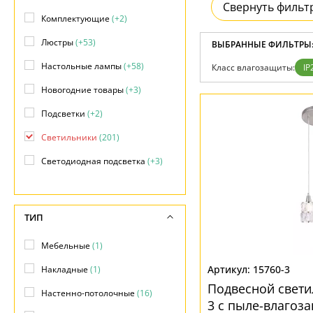
Возврат
Свернуть фильт
Современный
Отзывы
Комплектующие
(+2)
Флористика
Установка
Хай тек
Люстры
(+53)
Дизайнерам
ВЫБРАННЫЕ ФИЛЬТРЫ
Бренды
Настольные лампы
(+58)
Класс влагозащиты:
IP
Контакты
Новогодние товары
(+3)
Подсветки
(+2)
Светильники
(201)
Светодиодная подсветка
(+3)
Споты
(+104)
Торшеры
(+18)
ТИП
Точечные светильники
(+2)
Мебельные
(1)
15760-3
Накладные
(1)
Подвесной светил
Настенно-потолочные
(16)
3 с пыле-влагоз