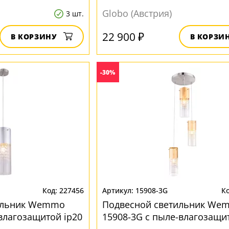
Globo (Австрия)
3 шт.
22 900 ₽
В КОРЗИНУ
В КОРЗИ
-30%
227456
15908-3G
ильник Wemmo
Подвесной светильник We
-влагозащитой ip20
15908-3G с пыле-влагозащи