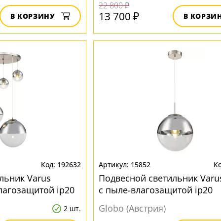
22 800 ₽
13 700 ₽
В КОРЗИНУ
В КОРЗИ
192632
15852
льник Varus
Подвесной светильник Varu
лагозащитой ip20
с пыле-влагозащитой ip20
Globo (Австрия)
2 шт.