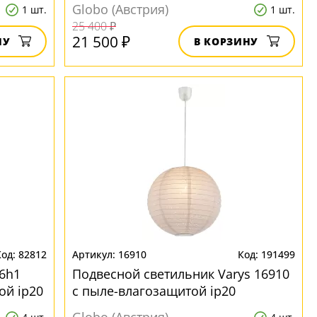
ip20
Globo (Австрия)
1 шт.
1 шт.
25 400 ₽
21 500 ₽
НУ
В КОРЗИНУ
82812
16910
191499
6h1
Подвесной светильник Varys 16910
ой ip20
с пыле-влагозащитой ip20