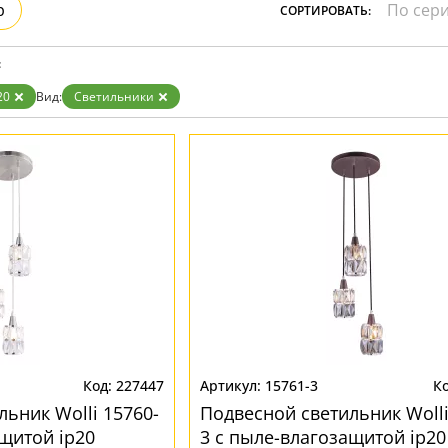
р
СОРТИРОВАТЬ:
:
20
Вид:
Светильники
227447
15761-3
ьник Wolli 15760-
Подвесной светильник Wolli
ащитой ip20
3 с пыле-влагозащитой ip20