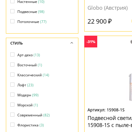
Настенные
(10)
Globo (Австрия)
Подвесные
(98)
22 900 ₽
Потолочные
(77)
-31%
СТИЛЬ
Арт-деко
(13)
Восточный
(1)
Классический
(14)
Лофт
(23)
Модерн
(99)
Морской
(1)
15908-1S
Современный
(82)
Подвесной свет
15908-1S с пыле
Флористика
(3)