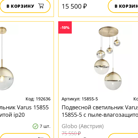
15 500 ₽
В КОРЗИНУ
В КОРЗИ
-10%
192636
15855-5
льник Varus 15855
Подвесной светильник Varu
итой ip20
15855-5 с пыле-влагозащито
Globo (Австрия)
7 шт.
75 550 ₽