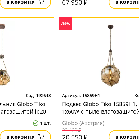
67 950 ₽
В КОРЗИНУ
В КОРЗИ
-30%
192643
15859H1
льник Globo Tiko
Подвес Globo Tiko 15859H1, 
лагозащитой ip20
1x60W с пыле-влагозащитой
Globo (Австрия)
1 шт.
29 400 ₽
20 550 ₽
В КОРЗИНУ
В КОРЗИ