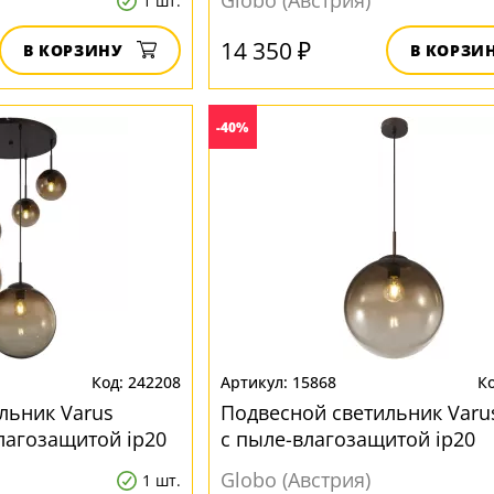
Globo (Австрия)
1 шт.
14 350 ₽
В КОРЗИНУ
В КОРЗИ
-40%
242208
15868
льник Varus
Подвесной светильник Varu
лагозащитой ip20
с пыле-влагозащитой ip20
Globo (Австрия)
1 шт.