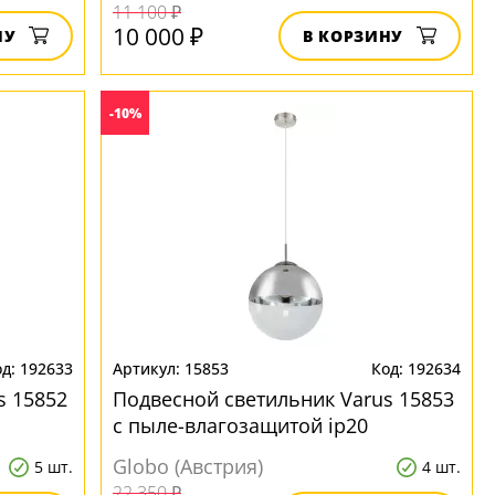
11 100 ₽
10 000 ₽
НУ
В КОРЗИНУ
-10%
192633
15853
192634
s 15852
Подвесной светильник Varus 15853
с пыле-влагозащитой ip20
Globo (Австрия)
5 шт.
4 шт.
22 350 ₽