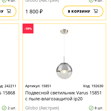
Globo (Австрия)
4 шт.
4 шт.
1 800 ₽
НУ
В КОРЗИНУ
-10%
242211
15851
192630
s 15868
Подвесной светильник Varus 15851
с пыле-влагозащитой ip20
Globo (Австрия)
2 шт.
8 шт.