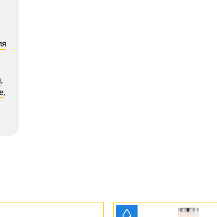
ля
м
,
е
,