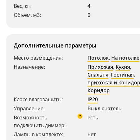
Вес, кг:
4
Объем, м3:
0
Дополнительные параметры
Место размещения:
Потолок
,
На потолке
Назначение:
Прихожая
,
Кухня
,
Ваш регион:
Москва
Спальня
,
Гостиная
,
прихожая и коридо
+7 (800) 775-63-32
- бесплатно по России
Коридор
+7 (495) 255-03-21
- бесплатная доставка
Класс влагозащиты:
IP20
Управление:
Выключатель
?
Возможность
есть
подключить диммер:
Лампы в комплекте:
нет