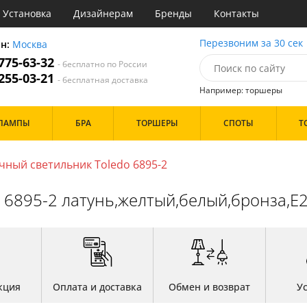
Установка
Дизайнерам
Бренды
Контакты
ы
Перезвоним за 30 сек
он:
Москва
 775-63-32
- бесплатно по России
атегории
 255-03-21
- бесплатная доставка
Например: торшеры
Назначение
Цвет
Особенности
ЛАМПЫ
БРА
ТОРШЕРЫ
СПОТЫ
Т
тиная
Белые
С вентилятором
Бронза
С пультом
инет
Золото
ный светильник Toledo 6895-2
е
Прозрачные
Бренд
идор и прихожая
Хром
 6895-2 латунь,желтый,белый,бронза,
ня
Черные
с
хожая
Дизайн/Форма
льня
Пауки
Плоские
Тарелки
кция
Оплата и доставка
Обмен и возврат
У
Шары