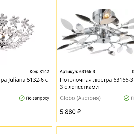
8142
63166-3
а Juliana 5132-6 с
Потолочная люстра 63166-3
3 с лепестками
Globo (Австрия)
По запросу
П
5 880 ₽