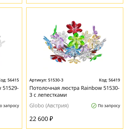
56415
51530-3
56419
 51529-
Потолочная люстра Rainbow 51530-
3 с лепестками
Globo (Австрия)
о запросу
По запросу
22 600 ₽