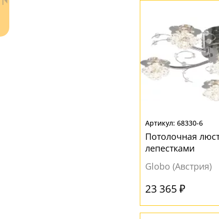
Ваш регион:
Москва
68330-6
+7 (800) 775-63-32
- бесплатно по России
Потолочная люстр
+7 (495) 255-03-21
лепестками
- бесплатная доставка
Globo (Австрия)
23 365 ₽