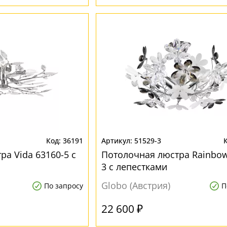
36191
51529-3
а Vida 63160-5 с
Потолочная люстра Rainbow
3 с лепестками
Globo (Австрия)
По запросу
П
22 600 ₽