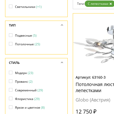
Возврат
Современный
Теги:
С лепестками
Отзывы
Светильники
(+1)
Флористика
Установка
Хай тек
Дизайнерам
Бренды
ТИП
Контакты
Подвесные
(5)
Потолочные
(25)
СТИЛЬ
Модерн
(23)
63160-3
Прованс
(2)
Потолочная люстр
лепестками
Современный
(29)
Флористика
(29)
Globo (Австрия)
Яркое и цветное
(8)
12 750 ₽