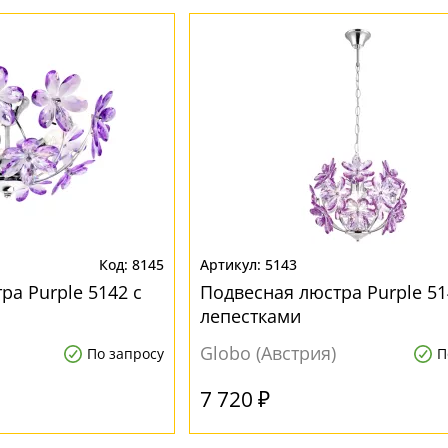
8145
5143
ра Purple 5142 с
Подвесная люстра Purple 51
лепестками
Globo (Австрия)
По запросу
П
7 720 ₽