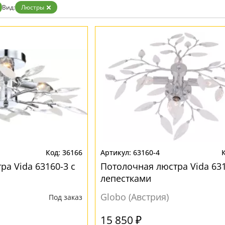
Вид:
Люстры
36166
63160-4
а Vida 63160-3 с
Потолочная люстра Vida 631
лепестками
Globo (Австрия)
Под заказ
15 850 ₽