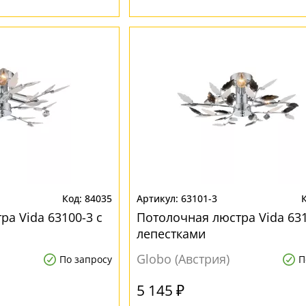
84035
63101-3
а Vida 63100-3 с
Потолочная люстра Vida 631
лепестками
Globo (Австрия)
По запросу
П
5 145 ₽