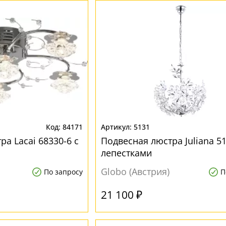
84171
5131
а Lacai 68330-6 с
Подвесная люстра Juliana 51
лепестками
Globo (Австрия)
По запросу
П
21 100 ₽