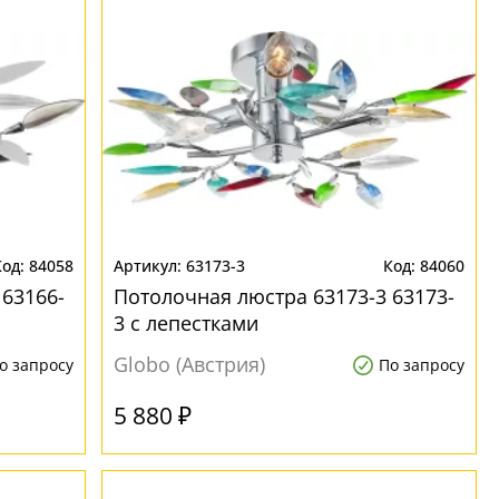
84058
63173-3
84060
 63166-
Потолочная люстра 63173-3 63173-
3 с лепестками
Globo (Австрия)
о запросу
По запросу
5 880 ₽