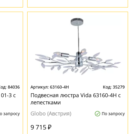
84036
63160-4H
35279
01-3 с
Подвесная люстра Vida 63160-4H с
лепестками
Globo (Австрия)
о запросу
По запросу
9 715 ₽