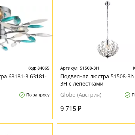
84065
51508-3H
ра 63181-3 63181-
Подвесная люстра 51508-3h 
3H с лепестками
Globo (Австрия)
По запросу
П
9 715 ₽