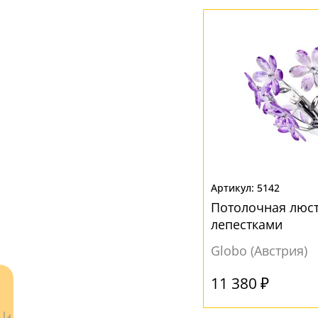
Металл
(1)
Пластик
(6)
Стекло
(4)
ЦВЕТ ПЛАФОНОВ
Без плафона
(4)
Белый
(8)
Голубой
(1)
5142
Прозрачный
(12)
Потолочная люст
Разноцветный
(3)
лепестками
Розовый
(1)
Globo (Австрия)
Серый
(2)
11 380 ₽
Фиолетовый
(3)
Цветной
(3)