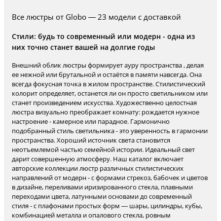
Все люстры от Globo — 23 модели с доставкой
Стили: будь то современный или модерн - одна из
них точно станет вашей на долгие годы
Внешний облик люстры формирует ауру пространства , делая
ее нежной или брутальной и остаётся в памяти навсегда. Она
всегда фокусная точка в жилом пространстве. Стилистический
колорит определяет, останется ли он просто светильником или
станет произведением искусства. Художественно целостная
люстра визуально преображает комнату: рождается нужное
настроение - камерное или парадное. Гармонично
подобранный стиль светильника - это уверенность в гармонии
пространства. Хороший источник света становится
неотъемлемой частью семейной истории. Идеальный свет
дарит совершенную атмосферу. Наш каталог включает
авторские коллекции люстр различных стилистических
направлений от модерн - с формами стрекоз, бабочек и цветов
в дизайне, переливами иризированного стекла, плавными
переходами цвета, латунными основами до современный
стиля - с плафонами простых форм — шары, цилиндры, кубы,
комбинацией металла и опалового стекла, ровным