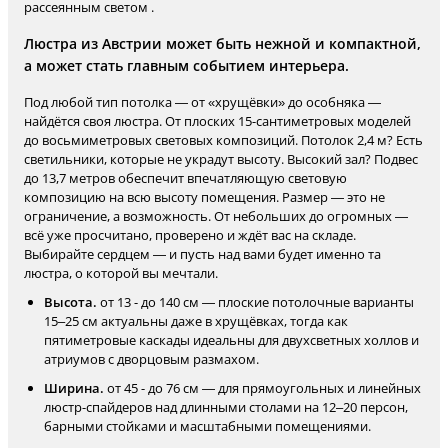
рассеянным светом .
Люстра из Австрии может быть нежной и компактной,
а может стать главным событием интерьера.
Под любой тип потолка — от «хрущёвки» до особняка —
найдётся своя люстра. От плоских 15-сантиметровых моделей
до восьмиметровых световых композиций. Потолок 2,4 м? Есть
светильники, которые не украдут высоту. Высокий зал? Подвес
до 13,7 метров обеспечит впечатляющую световую
композицию на всю высоту помещения. Размер — это не
ограничение, а возможность. От небольших до огромных —
всё уже просчитано, проверено и ждёт вас на складе.
Выбирайте сердцем — и пусть над вами будет именно та
люстра, о которой вы мечтали.
Высота.
от 13 - до 140 см — плоские потолочные варианты
15–25 см актуальны даже в хрущёвках, тогда как
пятиметровые каскады идеальны для двухсветных холлов и
атриумов с дворцовым размахом.
Ширина.
от 45 - до 76 см — для прямоугольных и линейных
люстр-спайдеров над длинными столами на 12–20 персон,
барными стойками и масштабными помещениями.