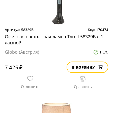
58329B
170474
Офисная настольная лампа Tyrell 58329B с 1
лампой
Globo (Австрия)
1 шт.
7 425 ₽
В КОРЗИНУ