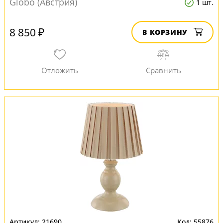
Globo (Австрия)
1 шт.
8 850 ₽
В КОРЗИНУ
21690
55876